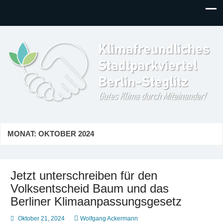
Klimafreundliches
Gutes Klima durch Miteinander in Berlin-Steglitz!
Stadtparkviertel
MONAT:
OKTOBER 2024
Jetzt unterschreiben für den
Volksentscheid Baum und das
Berliner Klimaanpassungsgesetz
Oktober 21, 2024
Wolfgang Ackermann