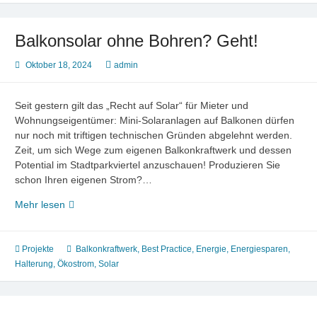
Baum
und
das
Balkonsolar ohne Bohren? Geht!
Berliner
Klimaanpassungsgesetz
Oktober 18, 2024
admin
Seit gestern gilt das „Recht auf Solar“ für Mieter und
Wohnungseigentümer: Mini-Solaranlagen auf Balkonen dürfen
nur noch mit triftigen technischen Gründen abgelehnt werden.
Zeit, um sich Wege zum eigenen Balkonkraftwerk und dessen
Potential im Stadtparkviertel anzuschauen! Produzieren Sie
schon Ihren eigenen Strom?…
Balkonsolar
Mehr lesen
ohne
Bohren?
Geht!
Projekte
Balkonkraftwerk
,
Best Practice
,
Energie
,
Energiesparen
,
Halterung
,
Ökostrom
,
Solar