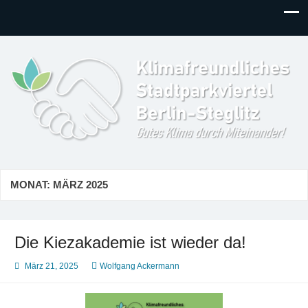
Klimafreundliches
Gutes Klima durch Miteinander in Berlin-Steglitz!
Stadtparkviertel
MONAT:
MÄRZ 2025
Die Kiezakademie ist wieder da!
März 21, 2025
Wolfgang Ackermann