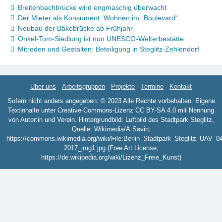
Breitenbachbrücke wird engmaschig überwacht
Der Mieter als Konsument: Wohnen im „Boulevard“
Neubau der Bäkebrücke ab Frühjahr
Onkel-Tom-Siedlung ist nun UNESCO-Welterbestätte
Mitreden und Gestalten: Beteiligung in Steglitz-Zehlendorf
Über uns
Arbeitsgruppen
Projekte
Termine
Kontakt
Sofern nicht anders angegeben: © 2023 Alle Rechte vorbehalten. Eigene
Textinhalte unter Creative-Commons-Lizenz CC BY-SA 4.0 mit Nennung
von Autor:in und Verein. Hintergrundbild: Luftbild des Stadtpark Steglitz,
Quelle: Wikimedia/A.Savin,
https://commons.wikimedia.org/wiki/File:Berlin_Stadtpark_Steglitz_UAV_0
2017_img1.jpg (Free Art License,
https://de.wikipedia.org/wiki/Lizenz_Freie_Kunst)