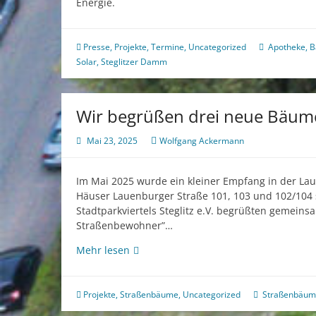
Energie.
Presse
,
Projekte
,
Termine
,
Uncategorized
Apotheke
,
B
Solar
,
Steglitzer Damm
Wir begrüßen drei neue Bäu
Mai 23, 2025
Wolfgang Ackermann
Im Mai 2025 wurde ein kleiner Empfang in der Laue
Häuser Lauenburger Straße 101, 103 und 102/104 
Stadtparkviertels Steglitz e.V. begrüßten gemein
Straßenbewohner”…
Wir
Mehr lesen
begrüßen
drei
neue
Projekte
,
Straßenbäume
,
Uncategorized
Straßenbäu
Bäumchen