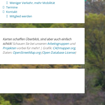
Weniger Verkehr, mehr Mobilität
Termine
Kontakt
Mitglied werden
Karten schaffen Überblick, sind aber auch einfach
schick!
Schauen Sie bei unseren
Arbeitsgruppen
und
Projekten
vorbei für mehr! | Grafik:
CADmapper.org
,
Daten:
OpenStreetMap.org
(
Open Database License
)