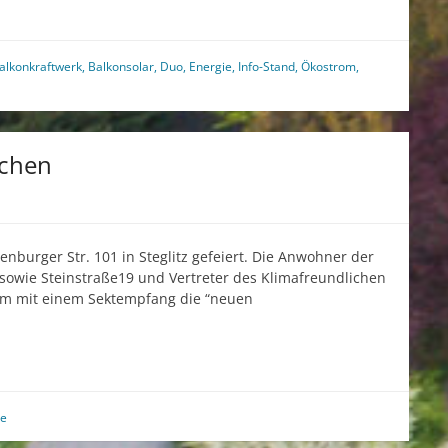
alkonkraftwerk
,
Balkonsolar
,
Duo
,
Energie
,
Info-Stand
,
Ökostrom
,
mchen
nburger Str. 101 in Steglitz gefeiert. Die Anwohner der
sowie Steinstraße19 und Vertreter des Klimafreundlichen
sam mit einem Sektempfang die “neuen
me