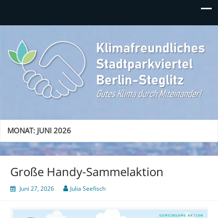
Klimafreundliches
Gutes Klima durch Miteinander in Berlin-Steglitz!
Stadtparkviertel
MONAT:
JUNI 2026
Große Handy-Sammelaktion
Juni 27, 2026
Julia Seefisch