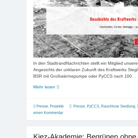
In den StadtrandNachrichten stellt ein Mitglied unser
Angesichts der unklaren Zukunft des Kraftwerks Stegli
BSR mit Großwärmepumpe oder PyCCS nach 100…
Vor
Mehr lesen
100
Jahren:
Steglitz
Presse
,
Projekte
Presse
,
PyCCS
,
Rauchlose Siedlung
,
als
einen Kommentar
Energiewende-
Vorreiter!
Kiez-Akademie: Begrünen ohne 