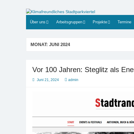
Zum
Inhalt
Klimafreundliches Stadtpar
Gutes Klima durch Miteinander in Berlin-Steglitz
springen
Über uns
Arbeitsgruppen
Projekte
Termine
MONAT:
JUNI 2024
Vor 100 Jahren: Steglitz als Ene
Juni 21, 2024
admin