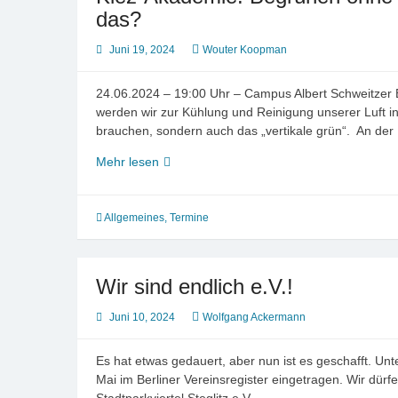
das?
Juni 19, 2024
Wouter Koopman
24.06.2024 – 19:00 Uhr – Campus Albert Schweitzer Be
werden wir zur Kühlung und Reinigung unserer Luft i
brauchen, sondern auch das „vertikale grün“. An de
Kiez-
Mehr lesen
Akademie:
Begrünen
ohne
Allgemeines
,
Termine
zu
beschädigen
–
Wir sind endlich e.V.!
(wie)
geht
Juni 10, 2024
Wolfgang Ackermann
das?
Es hat etwas gedauert, aber nun ist es geschafft. Un
Mai im Berliner Vereinsregister eingetragen. Wir dürf
Stadtparkviertel Steglitz e.V.