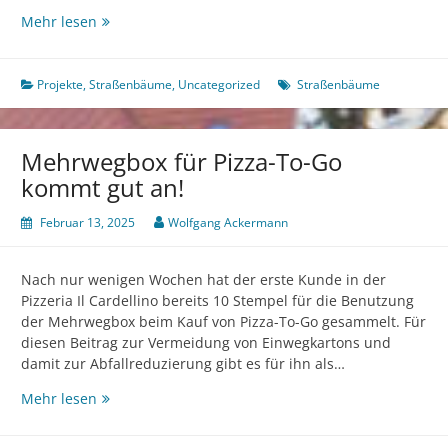
Wir
Mehr lesen
begrüßen
drei
neue
Projekte
,
Straßenbäume
,
Uncategorized
Straßenbäume
Bäumchen
Mehrwegbox für Pizza-To-Go
kommt gut an!
Februar 13, 2025
Wolfgang Ackermann
Nach nur wenigen Wochen hat der erste Kunde in der
Pizzeria Il Cardellino bereits 10 Stempel für die Benutzung
der Mehrwegbox beim Kauf von Pizza-To-Go gesammelt. Für
diesen Beitrag zur Vermeidung von Einwegkartons und
damit zur Abfallreduzierung gibt es für ihn als…
Mehrwegbox
Mehr lesen
für
Pizza-