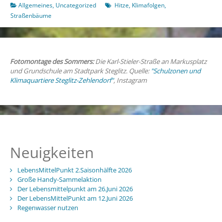
den
Allgemeines
,
Uncategorized
Hitze
,
Klimafolgen
,
Volksentscheid
Straßenbäume
Baum
und
das
Berliner
Fotomontage des Sommers:
Die Karl-Stieler-Straße an Markusplatz
Klimaanpassungsgesetz
und Grundschule am Stadtpark Steglitz. Quelle:
"Schulzonen und
Klimaquartiere Steglitz-Zehlendorf"
, Instagram
Neuigkeiten
LebensMittelPunkt 2.Saisonhälfte 2026
Große Handy-Sammelaktion
Der Lebensmittelpunkt am 26.Juni 2026
Der LebensMittelPunkt am 12.Juni 2026
Regenwasser nutzen