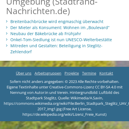
Umgebung (Stadtrand-
Nachrichten.de)
Breitenbachbrücke wird engmaschig überwacht
Der Mieter als Konsument: Wohnen im „Boulevard“
Neubau der Bäkebrücke ab Frühjahr
Onkel-Tom-Siedlung ist nun UNESCO-Welterbestätte
Mitreden und Gestalten: Beteiligung in Steglitz-
Zehlendorf
Über uns
Arbeitsgruppen
Projekte
Termine
Kontakt
Sofern nicht anders angegeben: © 2023 Alle Rechte vorbehalten.
Eigene Textinhalte unter Creative-Commons-Lizenz CC BY-SA 4.0 mit
Nennung von Autor:in und Verein. Hintergrundbild: Luftbild des
Stadtpark Steglitz, Quelle: Wikimedia/A.Savin,
https://commons.wikimedia.org/wiki/File:Berlin_Stadtpark_Steglitz_UAV_
2017_img1.jpg (Free Art License,
https://de.wikipedia.org/wiki/Lizenz_Freie_Kunst)