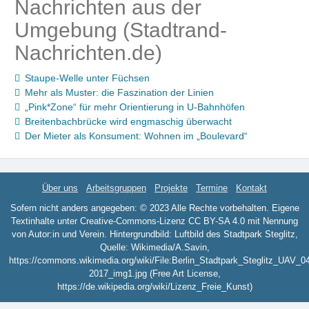
Nachrichten aus der
Umgebung (Stadtrand-
Nachrichten.de)
Staupe-Welle unter Füchsen
Mehr als Muster: die Faszination der Linien
„Pink*Zone“ für mehr Orientierung in U-Bahnhöfen
Breitenbachbrücke wird engmaschig überwacht
Der Mieter als Konsument: Wohnen im „Boulevard“
Über uns
Arbeitsgruppen
Projekte
Termine
Kontakt
Sofern nicht anders angegeben: © 2023 Alle Rechte vorbehalten. Eigene
Textinhalte unter Creative-Commons-Lizenz CC BY-SA 4.0 mit Nennung
von Autor:in und Verein. Hintergrundbild: Luftbild des Stadtpark Steglitz,
Quelle: Wikimedia/A.Savin,
https://commons.wikimedia.org/wiki/File:Berlin_Stadtpark_Steglitz_UAV_0
2017_img1.jpg (Free Art License,
https://de.wikipedia.org/wiki/Lizenz_Freie_Kunst)