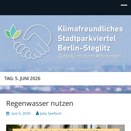
Klimafreundliches
Gutes Klima durch Miteinander in Berlin-Steglitz!
Stadtparkviertel
TAG:
5. JUNI 2026
Regenwasser nutzen
Juni 5, 2026
Julia Seefisch