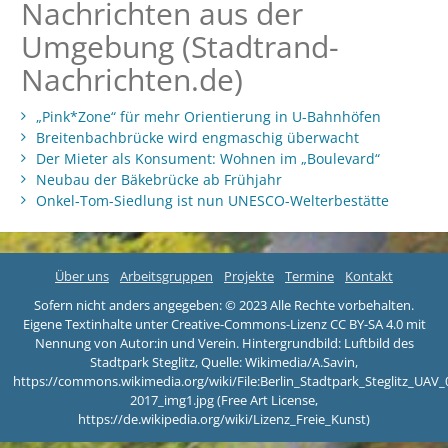
Nachrichten aus der
Umgebung (Stadtrand-
Nachrichten.de)
„Pink*Zone“ für mehr Orientierung in U-Bahnhöfen
Breitenbachbrücke wird engmaschig überwacht
Der Mieter als Konsument: Wohnen im „Boulevard“
Neubau der Bäkebrücke ab Frühjahr
Onkel-Tom-Siedlung ist nun UNESCO-Welterbestätte
Über uns
Arbeitsgruppen
Projekte
Termine
Kontakt
Sofern nicht anders angegeben: © 2023 Alle Rechte vorbehalten.
Eigene Textinhalte unter Creative-Commons-Lizenz CC BY-SA 4.0 mit
Nennung von Autor:in und Verein. Hintergrundbild: Luftbild des
Stadtpark Steglitz, Quelle: Wikimedia/A.Savin,
https://commons.wikimedia.org/wiki/File:Berlin_Stadtpark_Steglitz_UAV_
2017_img1.jpg (Free Art License,
https://de.wikipedia.org/wiki/Lizenz_Freie_Kunst)