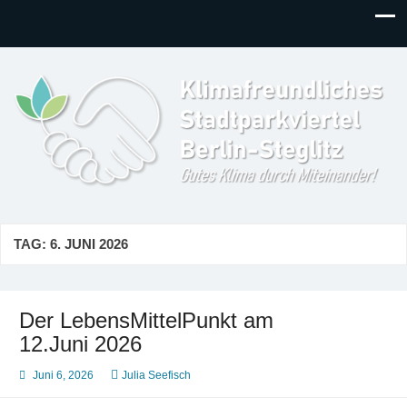
Klimafreundliches
Gutes Klima durch Miteinander in Berlin-Steglitz!
Stadtparkviertel
TAG:
6. JUNI 2026
Der LebensMittelPunkt am
12.Juni 2026
Juni 6, 2026
Julia Seefisch