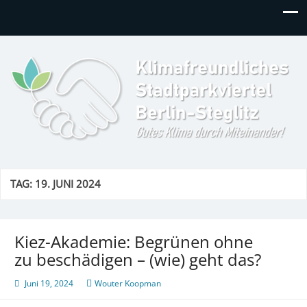
Klimafreundliches
Gutes Klima durch Miteinander in Berlin-Steglitz!
Stadtparkviertel
TAG:
19. JUNI 2024
Kiez-Akademie: Begrünen ohne
zu beschädigen – (wie) geht das?
Juni 19, 2024
Wouter Koopman