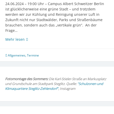
24.06.2024 – 19:00 Uhr – Campus Albert Schweitzer Berlin
ist glücklicherweise eine grüne Stadt – und trotzdem
werden wir zur Kühlung und Reinigung unserer Luft in
Zukunft nicht nur Stadtwälder, Parks und Straßenbäume
brauchen, sondern auch das „vertikale grün“. An der
Frage…
Kiez-
Mehr lesen
Akademie:
Begrünen
ohne
Allgemeines
,
Termine
zu
beschädigen
–
(wie)
Fotomontage des Sommers:
Die Karl-Stieler-Straße an Markusplatz
geht
und Grundschule am Stadtpark Steglitz. Quelle:
"Schulzonen und
das?
Klimaquartiere Steglitz-Zehlendorf"
, Instagram