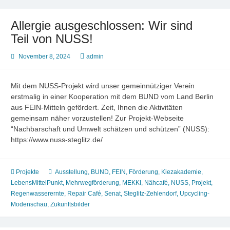
Allergie ausgeschlossen: Wir sind
Teil von NUSS!
November 8, 2024
admin
Mit dem NUSS-Projekt wird unser gemeinnütziger Verein
erstmalig in einer Kooperation mit dem BUND vom Land Berlin
aus FEIN-Mitteln gefördert. Zeit, Ihnen die Aktivitäten
gemeinsam näher vorzustellen! Zur Projekt-Webseite
“Nachbarschaft und Umwelt schätzen und schützen” (NUSS):
https://www.nuss-steglitz.de/
Projekte
Ausstellung
,
BUND
,
FEIN
,
Förderung
,
Kiezakademie
,
LebensMittelPunkt
,
Mehrwegförderung
,
MEKKI
,
Nähcafé
,
NUSS
,
Projekt
,
Regenwasserernte
,
Repair Café
,
Senat
,
Steglitz-Zehlendorf
,
Upcycling-
Modenschau
,
Zukunftsbilder