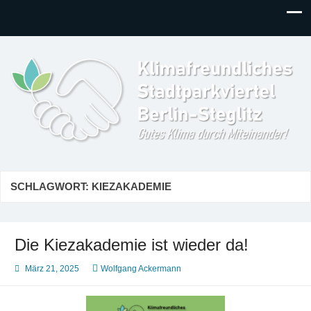
Klimafreundliches
Gutes Klima durch Miteinander in Berlin-Steglitz!
Stadtparkviertel
SCHLAGWORT:
KIEZAKADEMIE
Die Kiezakademie ist wieder da!
März 21, 2025
Wolfgang Ackermann