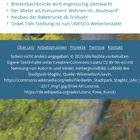
Breitenbachbrücke wird engmaschig überwacht
Der Mieter als Konsument: Wohnen im „Boulevard“
Neubau der Bäkebrücke ab Frühjahr
Onkel-Tom-Siedlung ist nun UNESCO-Welterbestätte
Über uns
Arbeitsgruppen
Projekte
Termine
Kontakt
Sofern nicht anders angegeben: © 2023 Alle Rechte vorbehalten.
Eigene Textinhalte unter Creative-Commons-Lizenz CC BY-SA 4.0 mit
Nennung von Autor:in und Verein. Hintergrundbild: Luftbild des
Stadtpark Steglitz, Quelle: Wikimedia/A.Savin,
https://commons.wikimedia.org/wiki/File:Berlin_Stadtpark_Steglitz_UAV_
2017_img1.jpg (Free Art License,
https://de.wikipedia.org/wiki/Lizenz_Freie_Kunst)