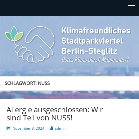
Klimafreundliches
Gutes Klima durch Miteinander in Berlin-Steglitz!
Stadtparkviertel
SCHLAGWORT:
NUSS
Allergie ausgeschlossen: Wir
sind Teil von NUSS!
November 8, 2024
admin