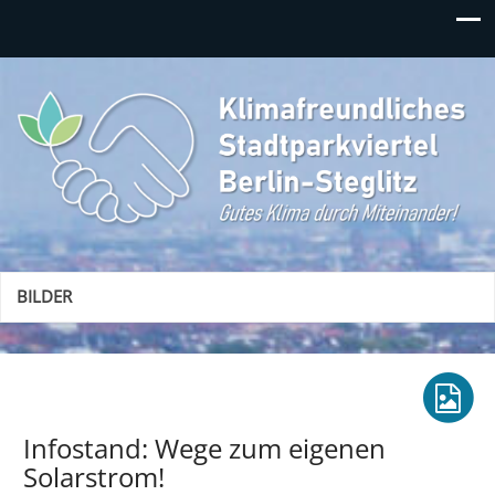
Klimafreundliches
Gutes Klima durch Miteinander in Berlin-Steglitz!
Stadtparkviertel
BILDER
Infostand: Wege zum eigenen
Solarstrom!