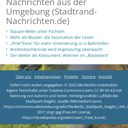
Nachrichten aus der
Umgebung (Stadtrand-
Nachrichten.de)
Staupe-Welle unter Füchsen
Mehr als Muster: die Faszination der Linien
„Pink*Zone“ für mehr Orientierung in U-Bahnhöfen
Breitenbachbrücke wird engmaschig überwacht
Der Mieter als Konsument: Wohnen im „Boulevard“
Über uns
Arbeitsgruppen
Projekte
Termine
Kontakt
Sofern nicht anders angegeben: © 2023 Alle Rechte vorbehalten.
Eigene Textinhalte unter Creative-Commons-Lizenz CC BY-SA 4.0 mit
Nennung von Autor:in und Verein. Hintergrundbild: Luftbild des
Stadtpark Steglitz, Quelle: Wikimedia/A.Savin,
https://commons.wikimedia.org/wiki/File:Berlin_Stadtpark_Steglitz_UAV_
2017_img1.jpg (Free Art License,
https://de.wikipedia.org/wiki/Lizenz_Freie_Kunst)