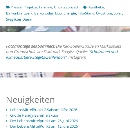
Presse
,
Projekte
,
Termine
,
Uncategorized
Apotheke
,
Balkonkraftwerk
,
Balkonsolar
,
Duo
,
Energie
,
Info-Stand
,
Ökostrom
,
Solar
,
Steglitzer Damm
Fotomontage des Sommers:
Die Karl-Stieler-Straße an Markusplatz
und Grundschule am Stadtpark Steglitz. Quelle:
"Schulzonen und
Klimaquartiere Steglitz-Zehlendorf"
, Instagram
Neuigkeiten
LebensMittelPunkt 2.Saisonhälfte 2026
Große Handy-Sammelaktion
Der Lebensmittelpunkt am 26.Juni 2026
Der LebensMittelPunkt am 12.Juni 2026