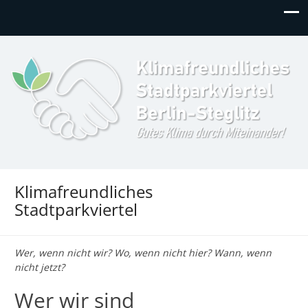
Klimafreundliches
Gutes Klima durch Miteinander in Berlin-Steglitz!
Stadtparkviertel
Klimafreundliches
Stadtparkviertel
Wer, wenn nicht wir? Wo, wenn nicht hier? Wann, wenn
nicht jetzt?
Wer wir sind