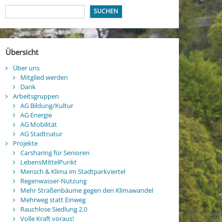
SUCHEN
Übersicht
Über uns
Mitglied werden
Dank
Arbeitsgruppen
AG Bildung/Kultur
AG Energie
AG Mobilität
AG Stadtnatur
Projekte
Carsharing für Senioren
LebensMittelPunkt
Mensch & Klima im Stadtparkviertel
Regenwasser-Nutzung
Mehr Straßenbäume gegen den Klimawandel
Mehrweg statt Einweg
Rauchlose Siedlung 2.0
Volle Kraft voraus!