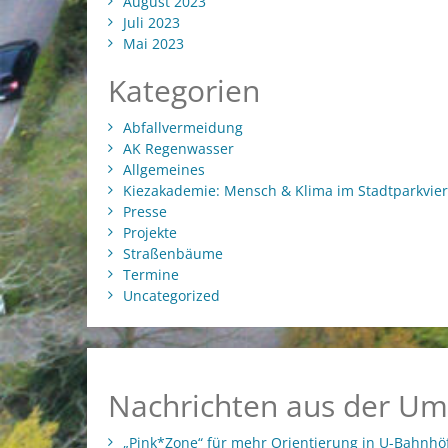
August 2023
Juli 2023
Mai 2023
Kategorien
Abfallvermeidung
AK Regenwasser
Allgemeines
Kiezakademie: Mensch & Klima im Stadtparkvier
Presse
Projekte
Straßenbäume
Termine
Uncategorized
Nachrichten aus der Um
„Pink*Zone“ für mehr Orientierung in U-Bahnhö