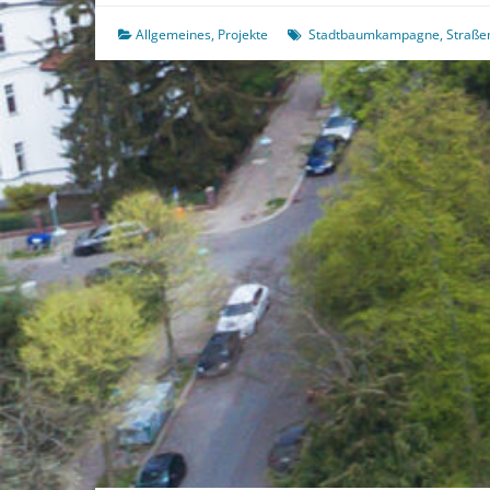
dich!
Allgemeines
,
Projekte
Stadtbaumkampagne
,
Straß