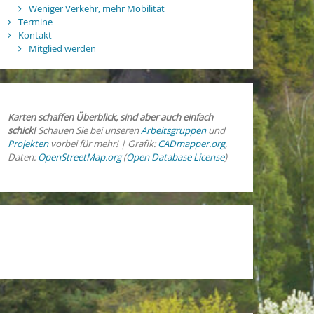
Weniger Verkehr, mehr Mobilität
Termine
Kontakt
Mitglied werden
Karten schaffen Überblick, sind aber auch einfach
schick!
Schauen Sie bei unseren
Arbeitsgruppen
und
Projekten
vorbei für mehr! | Grafik:
CADmapper.org
,
Daten:
OpenStreetMap.org
(
Open Database License
)