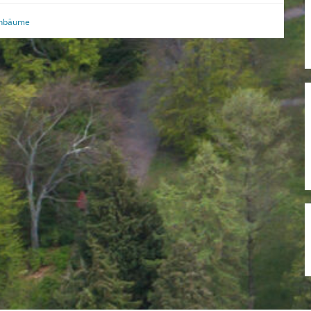
enbäume