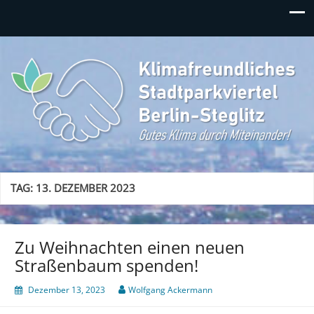
Klimafreundliches
Gutes Klima durch Miteinander in Berlin-Steglitz!
Stadtparkviertel
TAG:
13. DEZEMBER 2023
Zu Weihnachten einen neuen
Straßenbaum spenden!
Dezember 13, 2023
Wolfgang Ackermann