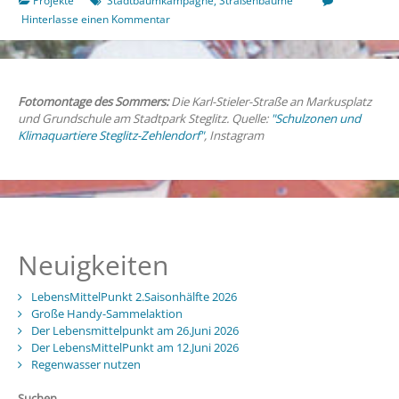
Projekte
Stadtbaumkampagne
,
Straßenbäume
Straßenbaum
Hinterlasse einen Kommentar
spenden!
Fotomontage des Sommers:
Die Karl-Stieler-Straße an Markusplatz
und Grundschule am Stadtpark Steglitz. Quelle:
"Schulzonen und
Klimaquartiere Steglitz-Zehlendorf"
, Instagram
Neuigkeiten
LebensMittelPunkt 2.Saisonhälfte 2026
Große Handy-Sammelaktion
Der Lebensmittelpunkt am 26.Juni 2026
Der LebensMittelPunkt am 12.Juni 2026
Regenwasser nutzen
Suchen