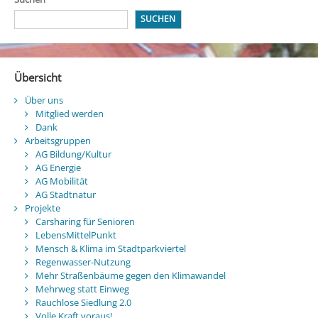
SUCHEN
Übersicht
Über uns
Mitglied werden
Dank
Arbeitsgruppen
AG Bildung/Kultur
AG Energie
AG Mobilität
AG Stadtnatur
Projekte
Carsharing für Senioren
LebensMittelPunkt
Mensch & Klima im Stadtparkviertel
Regenwasser-Nutzung
Mehr Straßenbäume gegen den Klimawandel
Mehrweg statt Einweg
Rauchlose Siedlung 2.0
Volle Kraft voraus!