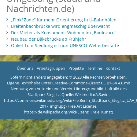
Nachrichten.de)
„Pink*Zone“ für mehr Orientierung in U-Bahnhöfen
Breitenbachbrücke wird engmaschig überwacht
Der Mieter als Konsument: Wohnen im „Boulevard“
Neubau der Bäkebrücke ab Frühjahr
Onkel-Tom-Siedlung ist nun UNESCO-Welterbestätte
Über uns
Arbeitsgruppen
Projekte
Termine
Kontakt
Sofern nicht anders angegeben: © 2023 Alle Rechte vorbehalten.
Eigene Textinhalte unter Creative-Commons-Lizenz CC BY-SA 4.0 mit
Nennung von Autor:in und Verein. Hintergrundbild: Luftbild des
Stadtpark Steglitz, Quelle: Wikimedia/A.Savin,
https://commons.wikimedia.org/wiki/File:Berlin_Stadtpark_Steglitz_UAV_
2017_img1.jpg (Free Art License,
https://de.wikipedia.org/wiki/Lizenz_Freie_Kunst)