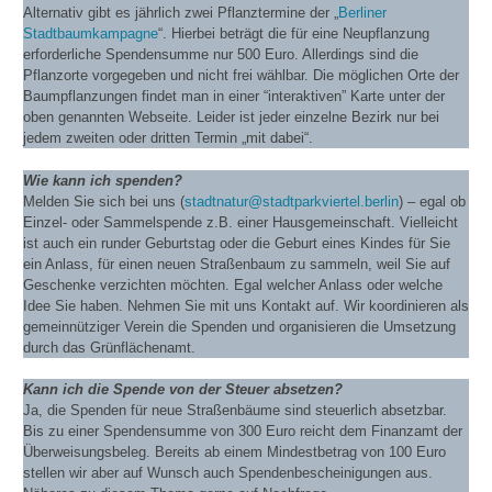
Alternativ gibt es jährlich zwei Pflanztermine der „
Berliner
Stadtbaumkampagne
“. Hierbei beträgt die für eine Neupflanzung
erforderliche Spendensumme nur 500 Euro. Allerdings sind die
Pflanzorte vorgegeben und nicht frei wählbar. Die möglichen Orte der
Baumpflanzungen findet man in einer “interaktiven” Karte unter der
oben genannten Webseite. Leider ist jeder einzelne Bezirk nur bei
jedem zweiten oder dritten Termin „mit dabei“.
Wie kann ich spenden?
Melden Sie sich bei uns (
stadtnatur@stadtparkviertel.berlin
) – egal ob
Einzel- oder Sammelspende z.B. einer Hausgemeinschaft. Vielleicht
ist auch ein runder Geburtstag oder die Geburt eines Kindes für Sie
ein Anlass, für einen neuen Straßenbaum zu sammeln, weil Sie auf
Geschenke verzichten möchten. Egal welcher Anlass oder welche
Idee Sie haben. Nehmen Sie mit uns Kontakt auf. Wir koordinieren als
gemeinnütziger Verein die Spenden und organisieren die Umsetzung
durch das Grünflächenamt.
Kann ich die Spende von der Steuer absetzen?
Ja, die Spenden für neue Straßenbäume sind steuerlich absetzbar.
Bis zu einer Spendensumme von 300 Euro reicht dem Finanzamt der
Überweisungsbeleg. Bereits ab einem Mindestbetrag von 100 Euro
stellen wir aber auf Wunsch auch Spendenbescheinigungen aus.