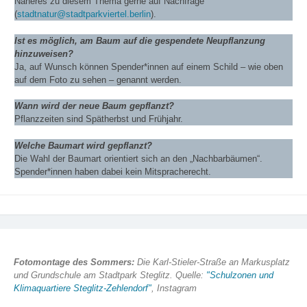
Näheres zu diesem Thema gerne auf Nachfrage
(
stadtnatur@stadtparkviertel.berlin
).
Ist es möglich, am Baum auf die gespendete Neupflanzung
hinzuweisen?
Ja, auf Wunsch können Spender*innen auf einem Schild – wie oben
auf dem Foto zu sehen – genannt werden.
Wann wird der neue Baum gepflanzt?
Pflanzzeiten sind Spätherbst und Frühjahr.
Welche Baumart wird gepflanzt?
Die Wahl der Baumart orientiert sich an den „Nachbarbäumen“.
Spender*innen haben dabei kein Mitspracherecht.
Fotomontage des Sommers:
Die Karl-Stieler-Straße an Markusplatz
und Grundschule am Stadtpark Steglitz. Quelle:
"Schulzonen und
Klimaquartiere Steglitz-Zehlendorf"
, Instagram