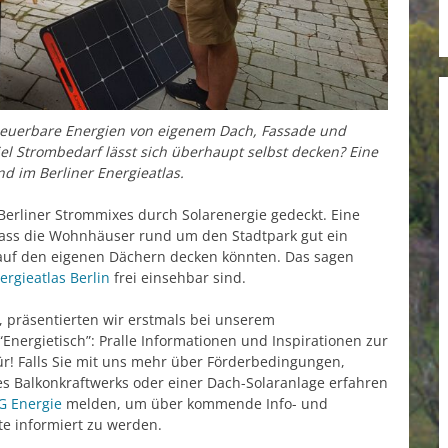
rneuerbare Energien von eigenem Dach, Fassade und
el Strombedarf lässt sich überhaupt selbst decken? Eine
d im Berliner Energieatlas.
erliner Strommixes durch Solarenergie gedeckt. Eine
, dass die Wohnhäuser rund um den Stadtpark gut ein
r auf den eigenen Dächern decken könnten. Das sagen
ergieatlas Berlin
frei einsehbar sind.
, präsentierten wir erstmals bei unserem
nergietisch”: Pralle Informationen und Inspirationen zur
! Falls Sie mit uns mehr über Förderbedingungen,
s Balkonkraftwerks oder einer Dach-Solaranlage erfahren
G Energie
melden, um über kommende Info- und
te informiert zu werden.