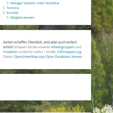
Weniger Verkehr, mehr Mobilität
Termine
Kontakt
Mitglied werden
Karten schaffen Überblick, sind aber auch einfach
schick!
Schauen Sie bei unseren
Arbeitsgruppen
und
Projekten
vorbei für mehr! | Grafik:
CADmapper.org
,
Daten:
OpenStreetMap.org
(
Open Database License
)