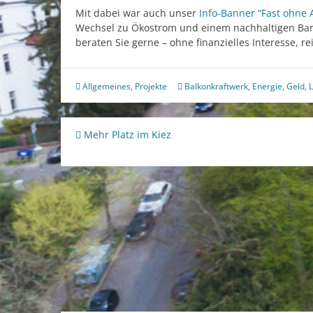
Mit dabei war auch unser
Info-Banner “Fast ohne
Wechsel zu Ökostrom und einem nachhaltigen Ban
beraten Sie gerne – ohne finanzielles Interesse, re
Allgemeines
,
Projekte
Balkonkraftwerk
,
Energie
,
Geld
,
Beitragsnavigation
Mehr Platz im Kiez