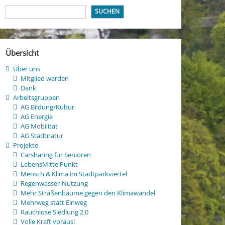
SUCHEN
Übersicht
Über uns
Mitglied werden
Dank
Arbeitsgruppen
AG Bildung/Kultur
AG Energie
AG Mobilität
AG Stadtnatur
Projekte
Carsharing für Senioren
LebensMittelPunkt
Mensch & Klima im Stadtparkviertel
Regenwasser-Nutzung
Mehr Straßenbäume gegen den Klimawandel
Mehrweg statt Einweg
Rauchlose Siedlung 2.0
Volle Kraft voraus!