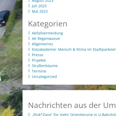
August 2023
Juli 2023
Mai 2023
Kategorien
Abfallvermeidung
AK Regenwasser
Allgemeines
Kiezakademie: Mensch & Klima im Stadtparkvier
Presse
Projekte
Straßenbäume
Termine
Uncategorized
Nachrichten aus der Um
„Pink*Zone“ für mehr Orientierung in U-Bahnhö