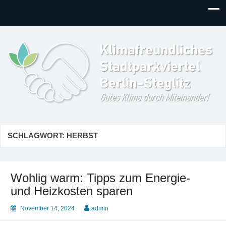
Klimafreundliches
Gutes Klima durch Miteinander in Berlin-Steglitz!
Stadtparkviertel
SCHLAGWORT:
HERBST
Wohlig warm: Tipps zum Energie-
und Heizkosten sparen
November 14, 2024
admin