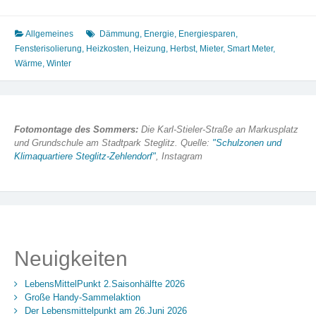
warm:
Tipps
zum
Allgemeines
Dämmung
,
Energie
,
Energiesparen
,
Energie-
Fensterisolierung
,
Heizkosten
,
Heizung
,
Herbst
,
Mieter
,
Smart Meter
,
und
Wärme
,
Winter
Heizkosten
sparen
Fotomontage des Sommers:
Die Karl-Stieler-Straße an Markusplatz
und Grundschule am Stadtpark Steglitz. Quelle:
"Schulzonen und
Klimaquartiere Steglitz-Zehlendorf"
, Instagram
Neuigkeiten
LebensMittelPunkt 2.Saisonhälfte 2026
Große Handy-Sammelaktion
Der Lebensmittelpunkt am 26.Juni 2026