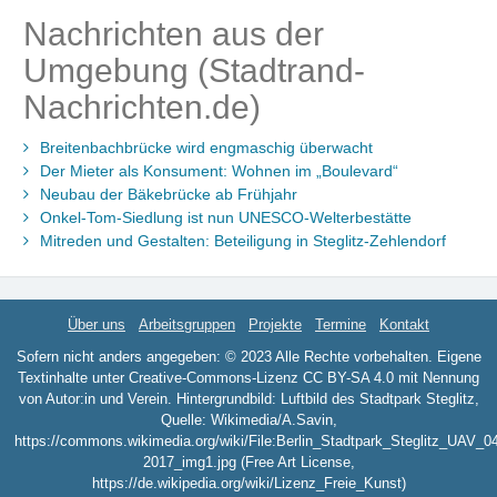
Nachrichten aus der
Umgebung (Stadtrand-
Nachrichten.de)
Breitenbachbrücke wird engmaschig überwacht
Der Mieter als Konsument: Wohnen im „Boulevard“
Neubau der Bäkebrücke ab Frühjahr
Onkel-Tom-Siedlung ist nun UNESCO-Welterbestätte
Mitreden und Gestalten: Beteiligung in Steglitz-Zehlendorf
Über uns
Arbeitsgruppen
Projekte
Termine
Kontakt
Sofern nicht anders angegeben: © 2023 Alle Rechte vorbehalten. Eigene
Textinhalte unter Creative-Commons-Lizenz CC BY-SA 4.0 mit Nennung
von Autor:in und Verein. Hintergrundbild: Luftbild des Stadtpark Steglitz,
Quelle: Wikimedia/A.Savin,
https://commons.wikimedia.org/wiki/File:Berlin_Stadtpark_Steglitz_UAV_0
2017_img1.jpg (Free Art License,
https://de.wikipedia.org/wiki/Lizenz_Freie_Kunst)