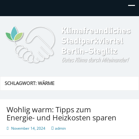
Klimafreundliches
Gutes Klima durch Miteinander in Berlin-Steglitz!
Stadtparkviertel
SCHLAGWORT:
WÄRME
Wohlig warm: Tipps zum
Energie- und Heizkosten sparen
November 14, 2024
admin