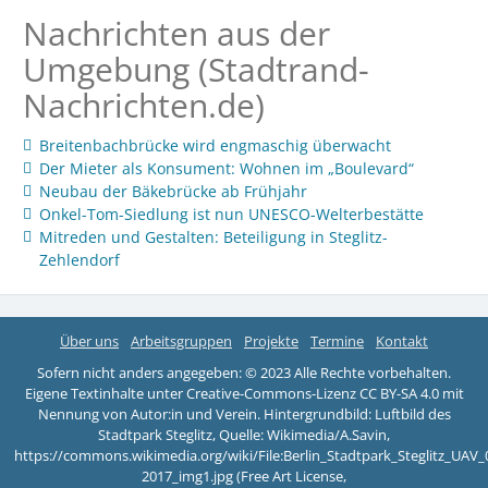
Nachrichten aus der
Umgebung (Stadtrand-
Nachrichten.de)
Breitenbachbrücke wird engmaschig überwacht
Der Mieter als Konsument: Wohnen im „Boulevard“
Neubau der Bäkebrücke ab Frühjahr
Onkel-Tom-Siedlung ist nun UNESCO-Welterbestätte
Mitreden und Gestalten: Beteiligung in Steglitz-
Zehlendorf
Über uns
Arbeitsgruppen
Projekte
Termine
Kontakt
Sofern nicht anders angegeben: © 2023 Alle Rechte vorbehalten.
Eigene Textinhalte unter Creative-Commons-Lizenz CC BY-SA 4.0 mit
Nennung von Autor:in und Verein. Hintergrundbild: Luftbild des
Stadtpark Steglitz, Quelle: Wikimedia/A.Savin,
https://commons.wikimedia.org/wiki/File:Berlin_Stadtpark_Steglitz_UAV_
2017_img1.jpg (Free Art License,