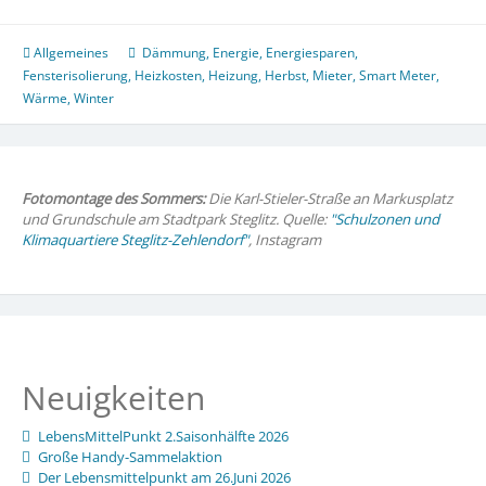
warm:
Tipps
zum
Allgemeines
Dämmung
,
Energie
,
Energiesparen
,
Energie-
Fensterisolierung
,
Heizkosten
,
Heizung
,
Herbst
,
Mieter
,
Smart Meter
,
und
Wärme
,
Winter
Heizkosten
sparen
Fotomontage des Sommers:
Die Karl-Stieler-Straße an Markusplatz
und Grundschule am Stadtpark Steglitz. Quelle:
"Schulzonen und
Klimaquartiere Steglitz-Zehlendorf"
, Instagram
Neuigkeiten
LebensMittelPunkt 2.Saisonhälfte 2026
Große Handy-Sammelaktion
Der Lebensmittelpunkt am 26.Juni 2026