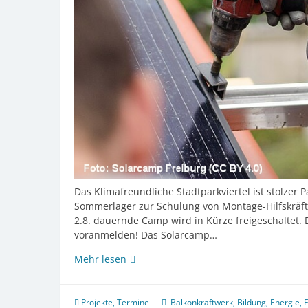
Das Klimafreundliche Stadtparkviertel ist stolzer
Sommerlager zur Schulung von Montage-Hilfskräfte
2.8. dauernde Camp wird in Kürze freigeschaltet. 
voranmelden! Das Solarcamp…
In
Mehr lesen
2
Wochen
Solar-
Projekte
,
Termine
Balkonkraftwerk
,
Bildung
,
Energie
,
F