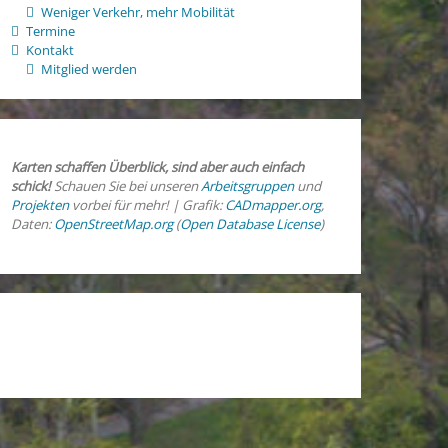
Weniger Verkehr, mehr Mobilität
Termine
Kontakt
Mitglied werden
Karten schaffen Überblick, sind aber auch einfach
schick!
Schauen Sie bei unseren
Arbeitsgruppen
und
Projekten
vorbei für mehr! | Grafik:
CADmapper.org
,
Daten:
OpenStreetMap.org
(
Open Database License
)