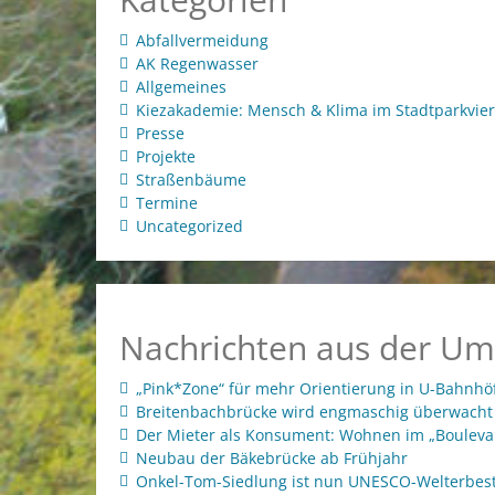
Abfallvermeidung
AK Regenwasser
Allgemeines
Kiezakademie: Mensch & Klima im Stadtparkvier
Presse
Projekte
Straßenbäume
Termine
Uncategorized
Nachrichten aus der Um
„Pink*Zone“ für mehr Orientierung in U-Bahnhö
Breitenbachbrücke wird engmaschig überwacht
Der Mieter als Konsument: Wohnen im „Bouleva
Neubau der Bäkebrücke ab Frühjahr
Onkel-Tom-Siedlung ist nun UNESCO-Welterbest