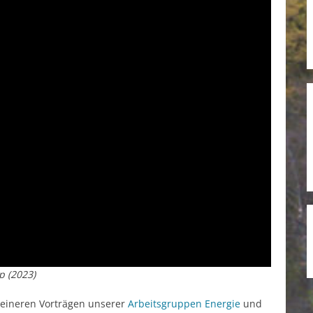
p (2023)
kleineren Vorträgen unserer
Arbeitsgruppen Energie
und