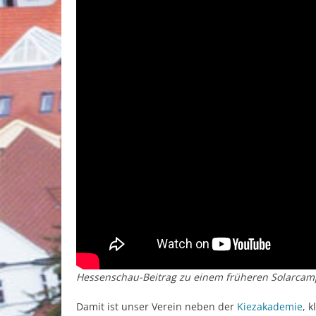
Hessenschau-Beitrag zu einem früheren Solarcam
Damit ist unser Verein neben der
Kiezakademie
, 