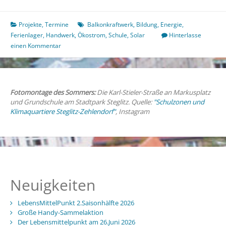
2
Wochen
Solar-
Projekte
,
Termine
Balkonkraftwerk
,
Bildung
,
Energie
,
Hilfskraft
Ferienlager
,
Handwerk
,
Ökostrom
,
Schule
,
Solar
Hinterlasse
werden
einen Kommentar
Fotomontage des Sommers:
Die Karl-Stieler-Straße an Markusplatz
und Grundschule am Stadtpark Steglitz. Quelle:
"Schulzonen und
Klimaquartiere Steglitz-Zehlendorf"
, Instagram
Neuigkeiten
LebensMittelPunkt 2.Saisonhälfte 2026
Große Handy-Sammelaktion
Der Lebensmittelpunkt am 26.Juni 2026