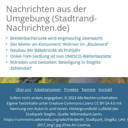
Nachrichten aus der
Umgebung (Stadtrand-
Nachrichten.de)
Breitenbachbrücke wird engmaschig überwacht
Der Mieter als Konsument: Wohnen im „Boulevard“
Neubau der Bäkebrücke ab Frühjahr
Onkel-Tom-Siedlung ist nun UNESCO-Welterbestätte
Mitreden und Gestalten: Beteiligung in Steglitz-
Zehlendorf
Über uns
Arbeitsgruppen
Projekte
Termine
Kontakt
Sofern nicht anders angegeben: © 2023 Alle Rechte vorbehalten.
Eigene Textinhalte unter Creative-Commons-Lizenz CC BY-SA 4.0 mit
Nennung von Autor:in und Verein. Hintergrundbild: Luftbild des
Stadtpark Steglitz, Quelle: Wikimedia/A.Savin,
https://commons.wikimedia.org/wiki/File:Berlin_Stadtpark_Steglitz_UAV_
2017_img1.jpg (Free Art License,