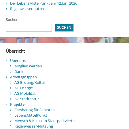
Der LebensMittelPunkt am 12.Juni 2026
Regenwasser nutzen
Suchen
SUCHEN
Übersicht
Über uns
Mitglied werden
Dank
Arbeitsgruppen
AG Bildung/Kultur
AG Energie
AG Mobilität
AG Stadtnatur
Projekte
Carsharing für Senioren
LebensMittelPunkt
Mensch & Klima im Stadtparkviertel
Regenwasser-Nutzung