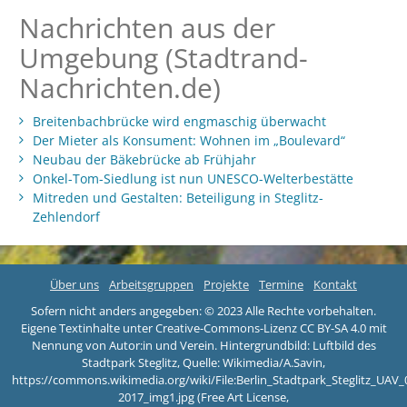
Nachrichten aus der
Umgebung (Stadtrand-
Nachrichten.de)
Breitenbachbrücke wird engmaschig überwacht
Der Mieter als Konsument: Wohnen im „Boulevard“
Neubau der Bäkebrücke ab Frühjahr
Onkel-Tom-Siedlung ist nun UNESCO-Welterbestätte
Mitreden und Gestalten: Beteiligung in Steglitz-
Zehlendorf
Über uns
Arbeitsgruppen
Projekte
Termine
Kontakt
Sofern nicht anders angegeben: © 2023 Alle Rechte vorbehalten.
Eigene Textinhalte unter Creative-Commons-Lizenz CC BY-SA 4.0 mit
Nennung von Autor:in und Verein. Hintergrundbild: Luftbild des
Stadtpark Steglitz, Quelle: Wikimedia/A.Savin,
https://commons.wikimedia.org/wiki/File:Berlin_Stadtpark_Steglitz_UAV_
2017_img1.jpg (Free Art License,