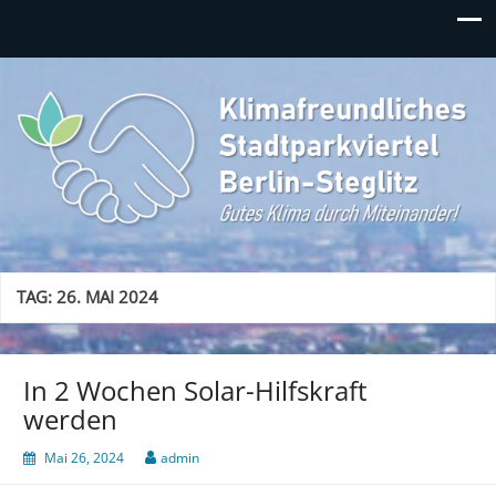
Klimafreundliches
Gutes Klima durch Miteinander in Berlin-Steglitz!
Stadtparkviertel
TAG:
26. MAI 2024
In 2 Wochen Solar-Hilfskraft
werden
Mai 26, 2024
admin