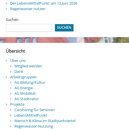
Der LebensMittelPunkt am 12.Juni 2026
Regenwasser nutzen
Suchen
SUCHEN
Übersicht
Über uns
Mitglied werden
Dank
Arbeitsgruppen
AG Bildung/Kultur
AG Energie
AG Mobilität
AG Stadtnatur
Projekte
Carsharing für Senioren
LebensMittelPunkt
Mensch & Klima im Stadtparkviertel
Regenwasser-Nutzung