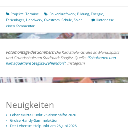
2
Wochen
Solar-
Projekte
,
Termine
Balkonkraftwerk
,
Bildung
,
Energie
,
Hilfskraft
Ferienlager
,
Handwerk
,
Ökostrom
,
Schule
,
Solar
Hinterlasse
werden
einen Kommentar
Fotomontage des Sommers:
Die Karl-Stieler-Straße an Markusplatz
und Grundschule am Stadtpark Steglitz. Quelle:
"Schulzonen und
Klimaquartiere Steglitz-Zehlendorf"
, Instagram
Neuigkeiten
LebensMittelPunkt 2.Saisonhälfte 2026
Große Handy-Sammelaktion
Der Lebensmittelpunkt am 26.Juni 2026